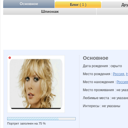
Основное
Блог
( 1 )
Др
Шпионаж
Основное
Дата рождения : скрыто
Место рождения :
Россия
,
Н
Место нахождения :
Россия
Место проживания : не ука
Любимые места : не указа
Интересы : не указаны
Портрет заполнен на 75 %