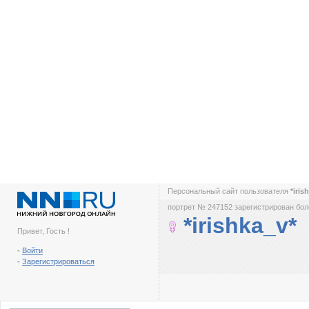
Персональный сайт пользователя
*iris
портрет № 247152 зарегистрирован боле
*irishka_v*
Привет, Гость !
-
Войти
-
Зарегистрироваться