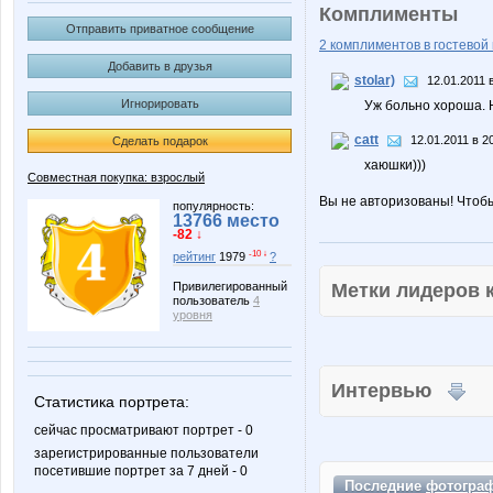
Комплименты
Отправить приватное сообщение
2 комплиментов в гостевой 
Добавить в друзья
stolar)
12.01.2011 
Игнорировать
Уж больно хороша. 
catt
12.01.2011 в 2
Сделать подарок
хаюшки)))
Совместная покупка: взрослый
Вы не авторизованы! Чтоб
популярность:
13766 место
-82 ↓
-10 ↓
рейтинг
1979
?
Метки лидеров
Привилегированный
пользователь
4
уровня
Интервью
Статистика портрета:
сейчас просматривают портрет - 0
зарегистрированные пользователи
посетившие портрет за 7 дней - 0
Последние
фотогра